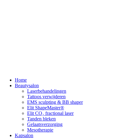
Home
Beautysalon
Laserbehandelingen
Tattoos verwijderen
EMS sculpting & BB shaper
Elit ShapeMaster®
Elit CO₂ fractional laser
Tanden bleken
Gelaatsverzorging
Mesotherapie
Kapsalon