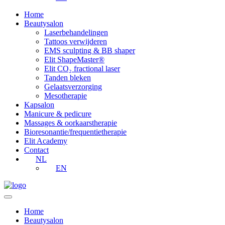
Home
Beautysalon
Laserbehandelingen
Tattoos verwijderen
EMS sculpting & BB shaper
Elit ShapeMaster®
Elit CO₂ fractional laser
Tanden bleken
Gelaatsverzorging
Mesotherapie
Kapsalon
Manicure & pedicure
Massages & oorkaarstherapie
Bioresonantie/frequentietherapie
Elit Academy
Contact
NL
EN
Home
Beautysalon