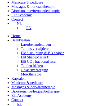
Manicure & pedicure
Massages & oorkaarstherapie
Bioresonantie/frequentietherapie
Elit Academy
Contact
NL
EN
Home
Beautysalon
Laserbehandelingen
Tattoos verwijderen
EMS sculpting & BB shaper
Elit ShapeMaster®
Elit CO₂ fractional laser
Tanden bleken
Gelaatsverzorging
Mesotherapie
Kapsalon
Manicure & pedicure
Massages & oorkaarstherapie
Bioresonantie/frequentietherapie
Elit Academy
Contact
NL