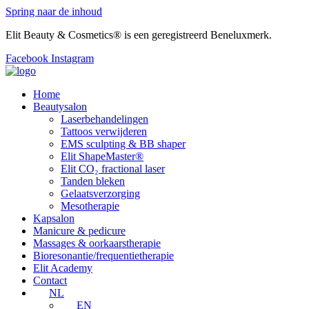
Spring naar de inhoud
Elit Beauty & Cosmetics® is een geregistreerd Beneluxmerk.
Facebook
Instagram
Home
Beautysalon
Laserbehandelingen
Tattoos verwijderen
EMS sculpting & BB shaper
Elit ShapeMaster®
Elit CO₂ fractional laser
Tanden bleken
Gelaatsverzorging
Mesotherapie
Kapsalon
Manicure & pedicure
Massages & oorkaarstherapie
Bioresonantie/frequentietherapie
Elit Academy
Contact
NL
EN